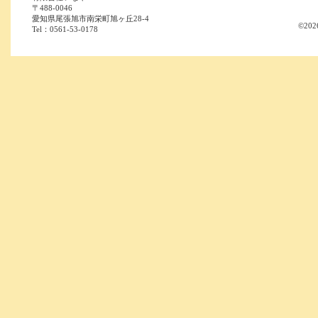
〒488-0046
愛知県尾張旭市南栄町旭ヶ丘28-4
©202
Tel：0561-53-0178