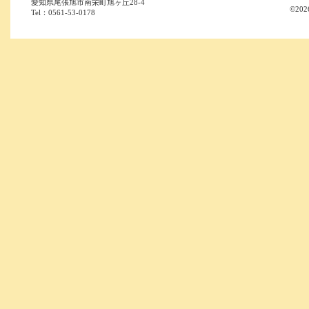
愛知県尾張旭市南栄町旭ヶ丘28-4
©202
Tel：0561-53-0178