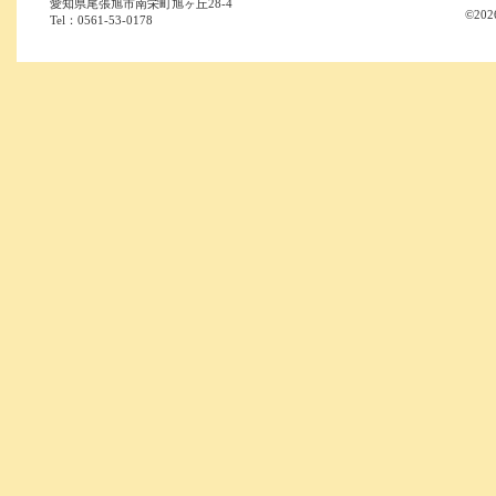
愛知県尾張旭市南栄町旭ヶ丘28-4
©202
Tel：0561-53-0178